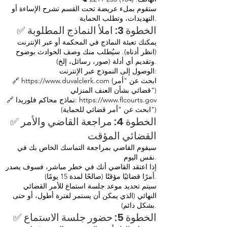
ستقوم بملء عريضة تحت القسم تشرح الإساءة أو
التهديدات، وتطلب الحماية.
✅ الخطوة 3: املأ النماذج المطلوبة
يمكنك تعبئة النماذج في المحكمة أو عبر الإنترنت
(انظر أدناه). سيُطلب منك وصف الحوادث بوضوح
وتقديم أي أدلة (صور، رسائل، إلخ).
الوصول إلى النموذج عبر الإنترنت:
🔗 https://www.duvalclerk.com (ابحث عن "أمر
قضائي بشأن العنف المنزلي")
🔗 نماذج محاكم فلوريدا: https://www.flcourts.gov
(ابحث عن "أمر قضائي للحماية")
✅ الخطوة 4: مراجعة القاضي والأمر
القضائي المؤقت
سيقوم القاضي بمراجعة التماسك الخاص بك في
نفس اليوم.
إذا اعتقد القاضي أنك في خطر مباشر، فسوف يصدر
أمرًا قضائيًا مؤقتًا (صالحًا لمدة 15 يومًا).
سيتم تحديد موعد جلسة استماع للأمر القضائي
النهائي (الذي يمكن أن يستمر لفترة أطول، أو حتى
بشكل دائم).
✅ الخطوة 5: حضور جلسة الاستماع