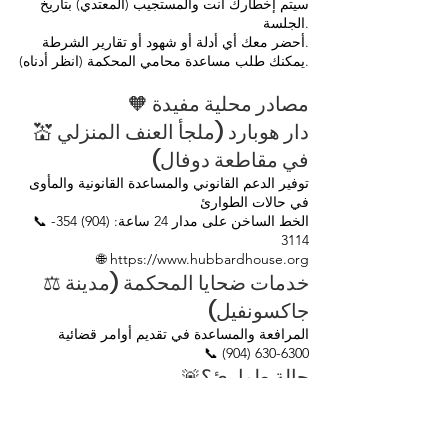
سيتم إخطارك أنت والمستجيب (المعتدي) بتاريخ
الجلسة.
أحضر معك أي أدلة أو شهود أو تقارير الشرطة.
يمكنك طلب مساعدة محامي المحكمة (انظر أدناه).
🧡 مصادر محلية مفيدة
💒 دار هوبارد (ملجأ العنف المنزلي
في مقاطعة دوفال)
توفير الدعم القانوني والمساعدة القانونية والمأوى
في حالات الطوارئ
📞 الخط الساخن على مدار 24 ساعة:
(904) 354-
3114
🌐
https://www.hubbardhouse.org
⚖️ خدمات ضحايا المحكمة (مدينة
جاكسونفيل)
المرافعة والمساعدة في تقديم أوامر قضائية
📞
(904) 630-6300
🚨حالة طوارئ؟
إذا كنت في خطر مباشر، اتصل بالرقم 911.