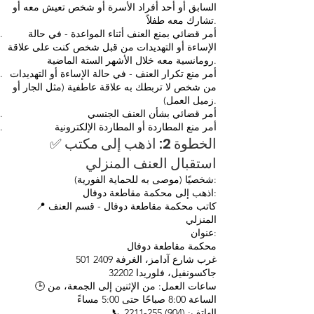
السابق أو أحد أفراد الأسرة أو شخص تعيش معه أو
تشارك معه طفلاً.
أمر قضائي بمنع العنف أثناء المواعدة - في حالة
الإساءة أو التهديدات من قبل شخص كنت على علاقة
رومانسية معه خلال الأشهر الستة الماضية.
أمر منع تكرار العنف - في حالة الإساءة أو التهديدات
من شخص لا تربطك به علاقة عاطفية (مثل الجار أو
زميل العمل).
أمر قضائي بشأن العنف الجنسي
أمر منع المطاردة أو المطاردة الإلكترونية
✅ الخطوة 2: اذهب إلى مكتب
استقبال العنف المنزلي
شخصيًا (موصى به للحماية الفورية):
اذهب إلى محكمة مقاطعة دوفال:
📍 كاتب محكمة مقاطعة دوفال - قسم العنف
المنزلي
عنوان:
محكمة مقاطعة دوفال
501 غرب شارع آدامز، الغرفة 2409
جاكسونفيل، فلوريدا 32202
🕒 ساعات العمل: من الإثنين إلى الجمعة، من
الساعة 8:00 صباحًا حتى 5:00 مساءً
📞 الهاتف: (904) 255-2211