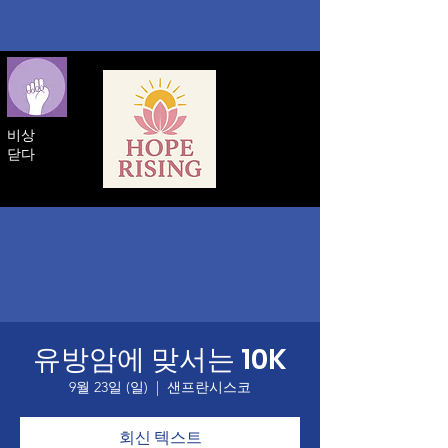
비상
닫다
유방암에 맞서는 10K
9월 23일 (일)
  |  
샌프란시스코
회신 텍스트