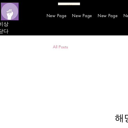
New Page
New Page
New Page
N
비상
닫다
All Posts
해